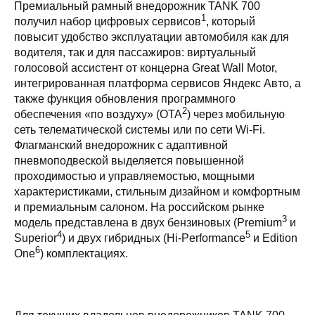
Премиальный рамный внедорожник TANK 700
1
получил набор цифровых сервисов
, который
повысит удобство эксплуатации автомобиля как для
водителя, так и для пассажиров: виртуальный
голосовой ассистент от концерна Great Wall Motor,
интегрированная платформа сервисов Яндекс Авто, а
также функция обновления программного
2
обеспечения «по воздуху» (OTA
) через мобильную
сеть телематической системы или по сети Wi-Fi.
Флагманский внедорожник с адаптивной
пневмоподвеской выделяется повышенной
проходимостью и управляемостью, мощными
характеристиками, стильным дизайном и комфортным
и премиальным салоном. На российском рынке
3
модель представлена в двух бензиновых (Premium
и
4
5
Superior
) и двух гибридных (Hi‑Performance
и Edition
6
One
) комплектациях.